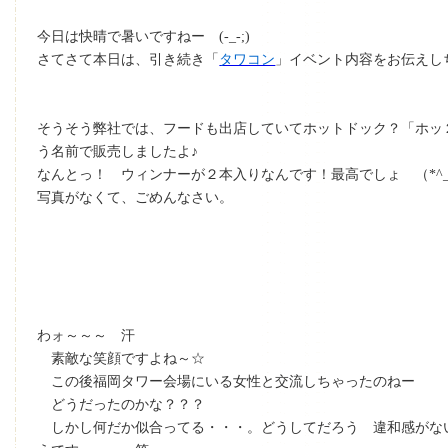
今日は快晴で暑いですねー (-_-;)
さてさて本日は、引き続き「
タワコン
」イベント内容をお伝えし
そうそう弊社では、フードも出店していてホットドック？「ホッ
う名前で販売しましたよ♪
なんとっ！ ウィンナーが２本入りなんです！最高でしょ （*^_
写真がなくて、ごめんなさい。
わォ～～～ 汗
素敵な笑顔ですよね～☆
この後福岡タワー会場にいる女性と交流しちゃったのねー
どうだったのかな？？？
しかし何だか似合ってる・・・。どうしてだろう 違和感がな