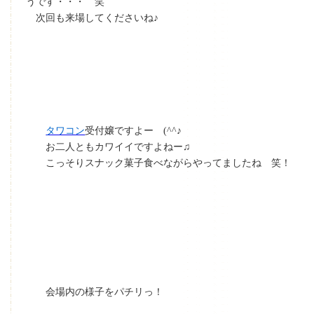
うです・・・ 笑
次回も来場してくださいね♪
タワコン
受付嬢ですよー (^^♪
お二人ともカワイイですよねー♫
こっそりスナック菓子食べながらやってましたね 笑！
会場内の様子をパチリっ！