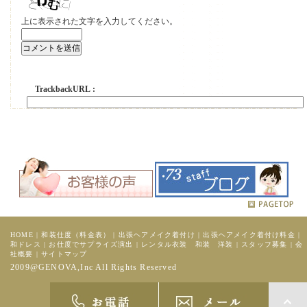
上に表示された文字を入力してください。
TrackbackURL :
HOME
|
和装仕度（料金表）
|
出張ヘアメイク着付け
|
出張ヘアメイク着付け料金
|
和ドレス
|
お仕度でサプライズ演出
|
レンタル衣装 和装 洋装
|
スタッフ募集
|
会
社概要
|
サイトマップ
2009@GENOVA,Inc All Rights Reserved